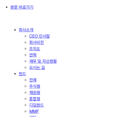
본문 바로가기
회사소개
CEO 인사말
회사비전
조직도
연혁
재무 및 자산현황
오시는 길
펀드
전체
주식형
채권형
혼합형
디딤펀드
MMF