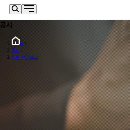
공시
홈
공시
임원 선임 보고