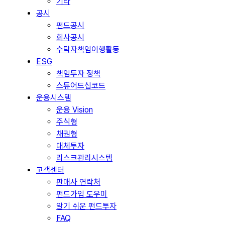
기타
공시
펀드공시
회사공시
수탁자책임이행활동
ESG
책임투자 정책
스튜어드십코드
운용시스템
운용 Vision
주식형
채권형
대체투자
리스크관리시스템
고객센터
판매사 연락처
펀드가입 도우미
알기 쉬운 펀드투자
FAQ