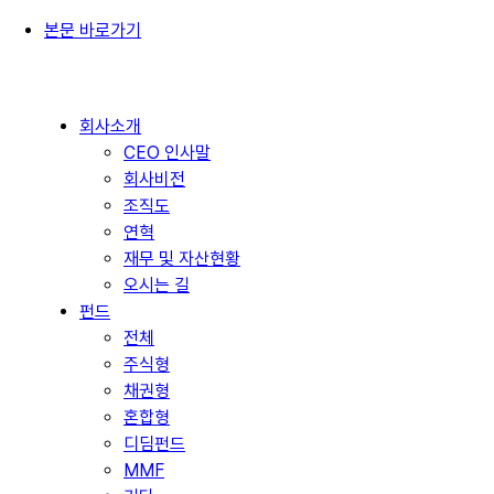
본문 바로가기
회사소개
CEO 인사말
회사비전
조직도
연혁
재무 및 자산현황
오시는 길
펀드
전체
주식형
채권형
혼합형
디딤펀드
MMF