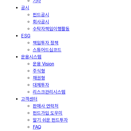
기타
공시
펀드공시
회사공시
수탁자책임이행활동
ESG
책임투자 정책
스튜어드십코드
운용시스템
운용 Vision
주식형
채권형
대체투자
리스크관리시스템
고객센터
판매사 연락처
펀드가입 도우미
알기 쉬운 펀드투자
FAQ