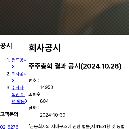
공시
회사공시
펀드공시
주주총회 결과 공시(2024.10.28)
회사공시
번호 :
14953
수탁자
조회수 :
책임 이
804
행 활동
날짜 :
고객문의
2024-10-30
「금융회사의 지배구조에 관한 법률」제41조1항 및 동법
02-6276-