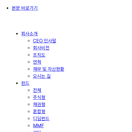
본문 바로가기
회사소개
CEO 인사말
회사비전
조직도
연혁
재무 및 자산현황
오시는 길
펀드
전체
주식형
채권형
혼합형
디딤펀드
MMF