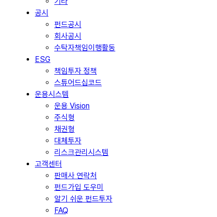
기타
공시
펀드공시
회사공시
수탁자책임이행활동
ESG
책임투자 정책
스튜어드십코드
운용시스템
운용 Vision
주식형
채권형
대체투자
리스크관리시스템
고객센터
판매사 연락처
펀드가입 도우미
알기 쉬운 펀드투자
FAQ