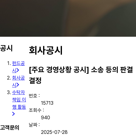
공시
회사공시
펀드공
[주요 경영상황 공시] 소송 등의 판결
시
회사공
결정
시
수탁자
번호 :
책임 이
15713
행 활동
조회수 :
940
날짜 :
고객문의
2025-07-28