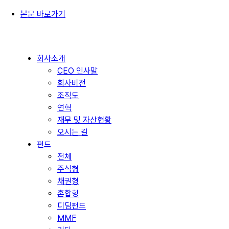
본문 바로가기
회사소개
CEO 인사말
회사비전
조직도
연혁
재무 및 자산현황
오시는 길
펀드
전체
주식형
채권형
혼합형
디딤펀드
MMF