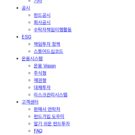
기타
공시
펀드공시
회사공시
수탁자책임이행활동
ESG
책임투자 정책
스튜어드십코드
운용시스템
운용 Vision
주식형
채권형
대체투자
리스크관리시스템
고객센터
판매사 연락처
펀드가입 도우미
알기 쉬운 펀드투자
FAQ