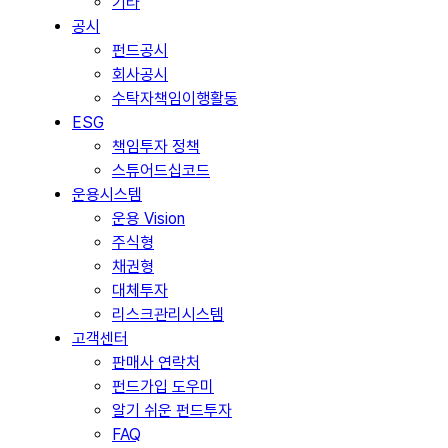
기타
공시
펀드공시
회사공시
수탁자책임이행활동
ESG
책임투자 정책
스튜어드십코드
운용시스템
운용 Vision
주식형
채권형
대체투자
리스크관리시스템
고객센터
판매사 연락처
펀드가입 도우미
알기 쉬운 펀드투자
FAQ