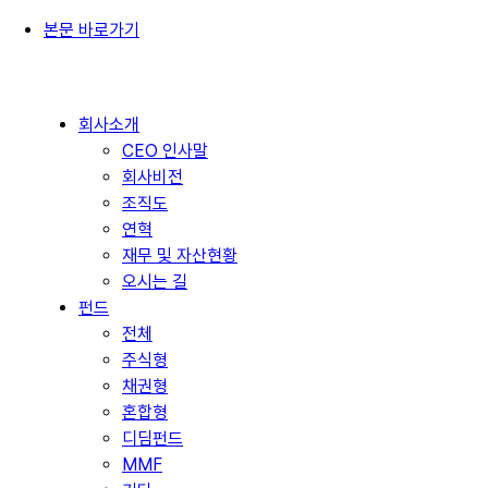
본문 바로가기
회사소개
CEO 인사말
회사비전
조직도
연혁
재무 및 자산현황
오시는 길
펀드
전체
주식형
채권형
혼합형
디딤펀드
MMF