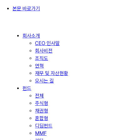
본문 바로가기
회사소개
CEO 인사말
회사비전
조직도
연혁
재무 및 자산현황
오시는 길
펀드
전체
주식형
채권형
혼합형
디딤펀드
MMF