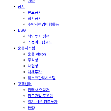
기타
공시
펀드공시
회사공시
수탁자책임이행활동
ESG
책임투자 정책
스튜어드십코드
운용시스템
운용 Vision
주식형
채권형
대체투자
리스크관리시스템
고객센터
판매사 연락처
펀드가입 도우미
알기 쉬운 펀드투자
FAQ