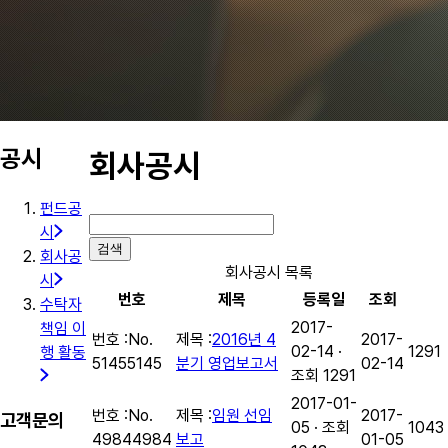
공시
회사공시
펀드공
시
검색
회사공
회사공시 목록
시
번호
제목
등록일
조회
수탁자
2017-
책임 이
번호 :
No.
제목 :
2016년 4
2017-
02-14 ·
1291
행 활동
5145
5145
분기 영업보고서
02-14
조회 1291
2017-01-
번호 :
No.
제목 :
임원 선임
2017-
고객문의
05 · 조회
1043
4984
4984
보고
01-05