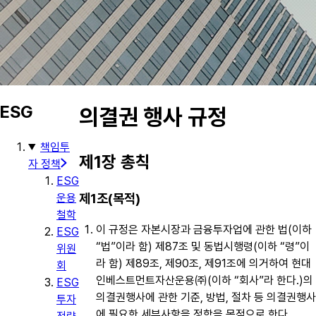
ESG
의결권 행사 규정
책임투
제1장 총칙
자 정책
ESG
제1조(목적)
운용
철학
이 규정은 자본시장과 금융투자업에 관한 법(이하
ESG
“법”이라 함) 제87조 및 동법시행령(이하 “령”이
위원
라 함) 제89조, 제90조, 제91조에 의거하여 현대
회
인베스트먼트자산운용㈜(이하 “회사”라 한다.)의
ESG
의결권행사에 관한 기준, 방법, 절차 등 의결권행사
투자
에 필요한 세부사항을 정함을 목적으로 한다.