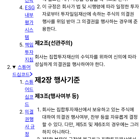
전략
이 규정은 회사가 법 및 시행령에 따라 일정한 투자
ESG
자로부터 투자일임재산에 속하는 주식의 의결권
내부
행사를 위임 받아 그 의결권을 행사하는 경우에 준
평가
용한다.
시스
템
제2조(선관주의)
책임
투자
회사는 집합투자재산의 수익자를 위하여 신의에 따라
지침
성실하게 의결권을 행사하여야 한다.
스튜어
드십코드
제2장 행사기준
스튜
어드
제3조(행사여부 등)
십코
드
회사는 집합투자재산에서 보유하고 있는 주식에
의결
대하여 의결권 행사여부, 찬부 등을 자유롭게 결정
권행
할 수 있다. 다만, 제5조 및 제6조의 경우에는 그러
사 규
하지 아니하다.
정