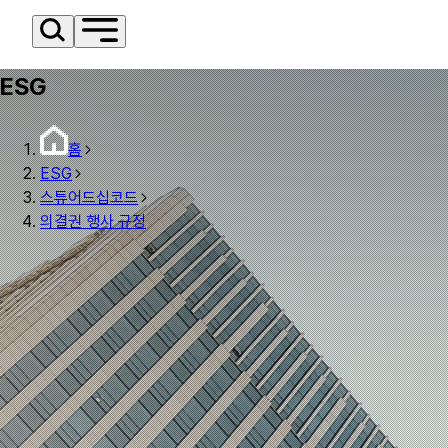
ESG
홈
ESG
스튜어드십코드
의결권 행사 규정