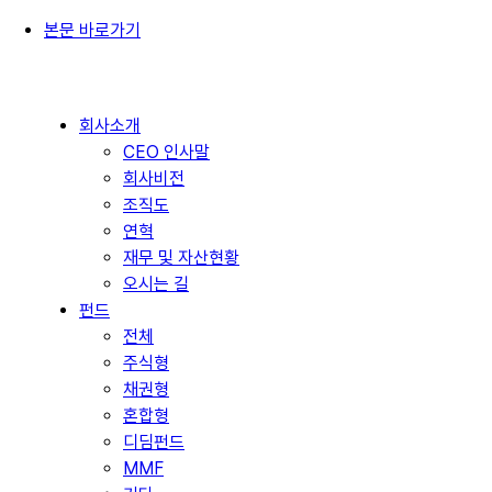
본문 바로가기
회사소개
CEO 인사말
회사비전
조직도
연혁
재무 및 자산현황
오시는 길
펀드
전체
주식형
채권형
혼합형
디딤펀드
MMF