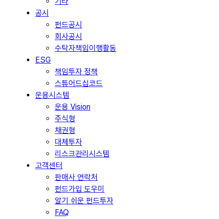
기타
공시
펀드공시
회사공시
수탁자책임이행활동
ESG
책임투자 정책
스튜어드십코드
운용시스템
운용 Vision
주식형
채권형
대체투자
리스크관리시스템
고객센터
판매사 연락처
펀드가입 도우미
알기 쉬운 펀드투자
FAQ