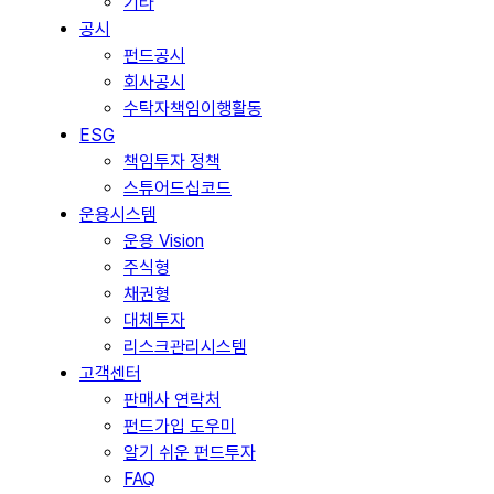
기타
공시
펀드공시
회사공시
수탁자책임이행활동
ESG
책임투자 정책
스튜어드십코드
운용시스템
운용 Vision
주식형
채권형
대체투자
리스크관리시스템
고객센터
판매사 연락처
펀드가입 도우미
알기 쉬운 펀드투자
FAQ