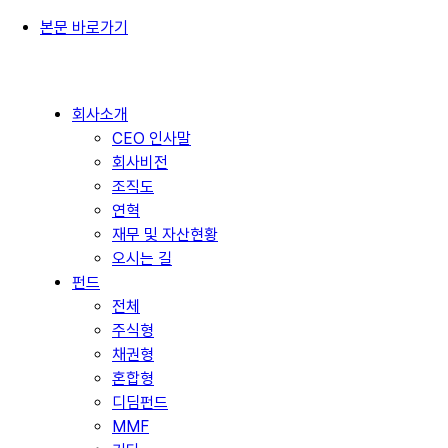
본문 바로가기
회사소개
CEO 인사말
회사비전
조직도
연혁
재무 및 자산현황
오시는 길
펀드
전체
주식형
채권형
혼합형
디딤펀드
MMF