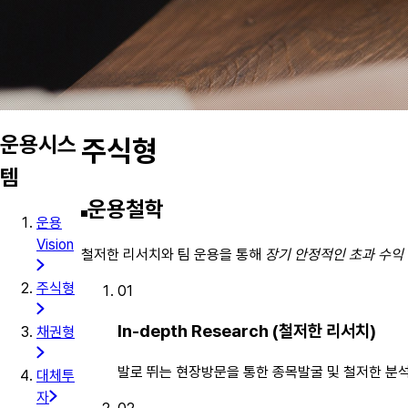
운용시스
주식형
템
운용철학
운용
Vision
철저한 리서치와 팀 운용을 통해
장기 안정적인 초과 수익
주식형
01
In-depth Research (철저한 리서치)
채권형
발로 뛰는 현장방문을 통한 종목발굴 및 철저한 분
대체투
자