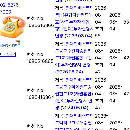
02-6276-
제목 :
현대인베스트먼
2026-
7000
트H1혼합자산펀드1
08-
2026-
번호 :
No.
호(사모투자재간접
04 ·
08-
55
16866
16866
형) (간이)투자설명서
조회
04
변경 (2026.08.04)
55
제목 :
현대인베스트먼
2026-
트공모주알파증권펀
08-
2026-
번호 :
No.
바로가기
드1호(채권혼합) (간
04 ·
08-
42
16865
16865
이)투자설명서 변경
조회
04
(2026.08.04)
42
제목 :
현대인베스트먼
2026-
트공모주하이일드증
08-
2026-
번호 :
No.
권펀드1호(채권혼합)
04 ·
08-
47
16864
16864
(간이)투자설명서 변
조회
04
경 (2024.08.04)
47
제목 :
현대인베스트먼
2026-
트액티브그로쓰증권
08-
2026-
번호 :
No.
펀드1호(주식) (간이)
04 ·
08-
37