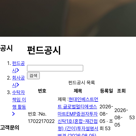
공시
펀드공시
펀드공
시
검색
회사공
펀드공시 목록
시
번호
제목
등록일
조회
수탁자
제목 :
현대인베스트먼
책임 이
트 글로벌멀티에셋스
2026-
행 활동
2026-
번호 :
No.
마트EMP증권자투자
08-
08-
53
17022
17022
신탁1호(혼합-재간접
05 · 조
05
고객문의
형) (간이)투자설명서
회 53
변경 (2026.08.05)