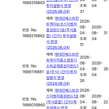
16863
16863
투자설명서 변경
조회
04
(2026.08.04)
37
제목 :
현대인베스트먼
2026-
트액티브코스닥벤처
08-
2026-
번호 :
No.
증권펀드1호(주식혼
04 ·
08-
31
16862
16862
합) (간이) 투자설명
조회
04
서 변경
31
(2026.08.04)
제목 :
현대인베스트먼
2026-
트하이킥중소형장기
08-
2026-
번호 :
No.
소득공제증권자펀드1
04 ·
08-
26
16861
16861
호(주식) (간이)투자
조회
04
설명서 변경
26
(2024.08.04)
제목 :
현대인베스트코
2026-
스닥벤처증권펀드1호
08-
2026-
번호 :
No.
(주식혼합) (간이)투
04 ·
08-
22
16860
16860
자설명서 변경
조회
04