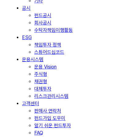
기타
공시
펀드공시
회사공시
수탁자책임이행활동
ESG
책임투자 정책
스튜어드십코드
운용시스템
운용 Vision
주식형
채권형
대체투자
리스크관리시스템
고객센터
판매사 연락처
펀드가입 도우미
알기 쉬운 펀드투자
FAQ