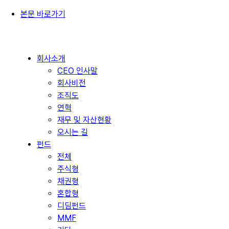
본문 바로가기
회사소개
CEO 인사말
회사비전
조직도
연혁
재무 및 자산현황
오시는 길
펀드
전체
주식형
채권형
혼합형
디딤펀드
MMF