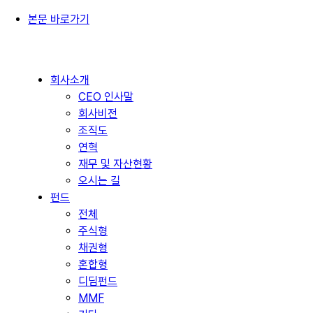
본문 바로가기
회사소개
CEO 인사말
회사비전
조직도
연혁
재무 및 자산현황
오시는 길
펀드
전체
주식형
채권형
혼합형
디딤펀드
MMF