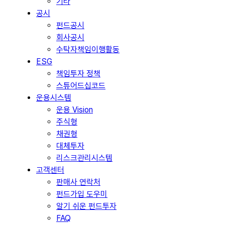
기타
공시
펀드공시
회사공시
수탁자책임이행활동
ESG
책임투자 정책
스튜어드십코드
운용시스템
운용 Vision
주식형
채권형
대체투자
리스크관리시스템
고객센터
판매사 연락처
펀드가입 도우미
알기 쉬운 펀드투자
FAQ