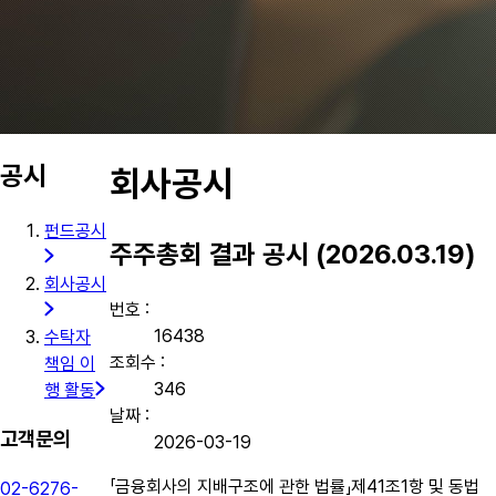
공시
회사공시
펀드공시
주주총회 결과 공시 (2026.03.19)
회사공시
번호 :
16438
수탁자
조회수 :
책임 이
346
행 활동
날짜 :
고객문의
2026-03-19
「금융회사의 지배구조에 관한 법률」제41조1항 및 동법
02-6276-