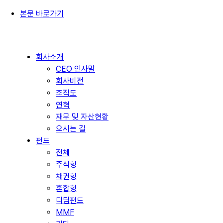
본문 바로가기
회사소개
CEO 인사말
회사비전
조직도
연혁
재무 및 자산현황
오시는 길
펀드
전체
주식형
채권형
혼합형
디딤펀드
MMF