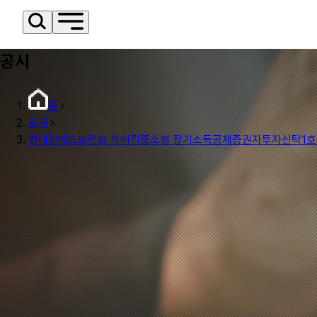
공시
홈
공시
현대인베스트먼트 하이킥중소형 장기소득공제증권자투자신탁1호(주식)