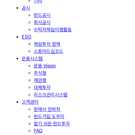
기타
공시
펀드공시
회사공시
수탁자책임이행활동
ESG
책임투자 정책
스튜어드십코드
운용시스템
운용 Vision
주식형
채권형
대체투자
리스크관리시스템
고객센터
판매사 연락처
펀드가입 도우미
알기 쉬운 펀드투자
FAQ