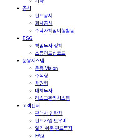
기타
공시
펀드공시
회사공시
수탁자책임이행활동
ESG
책임투자 정책
스튜어드십코드
운용시스템
운용 Vision
주식형
채권형
대체투자
리스크관리시스템
고객센터
판매사 연락처
펀드가입 도우미
알기 쉬운 펀드투자
FAQ