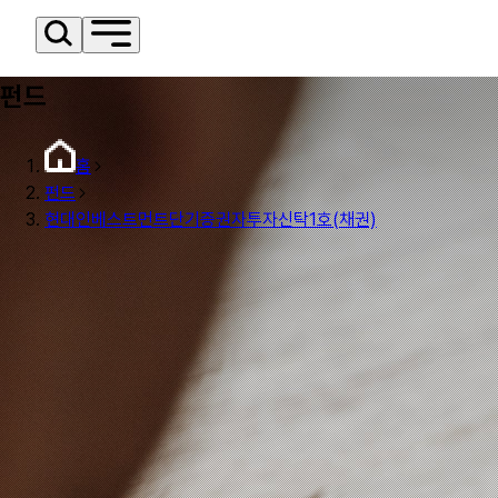
펀드
홈
펀드
현대인베스트먼트단기증권자투자신탁1호(채권)