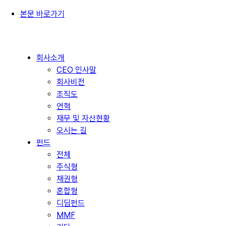
본문 바로가기
회사소개
CEO 인사말
회사비전
조직도
연혁
재무 및 자산현황
오시는 길
펀드
전체
주식형
채권형
혼합형
디딤펀드
MMF