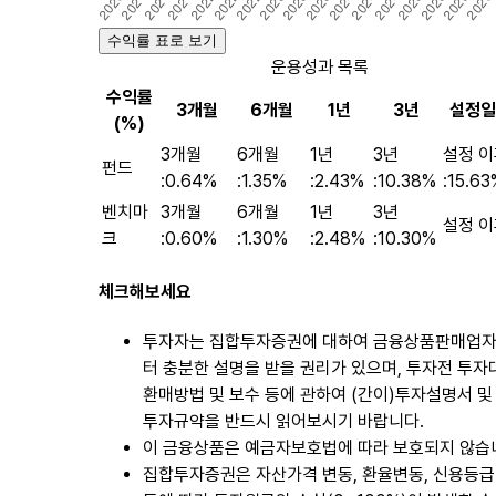
수익률 표로 보기
운용성과 목록
수익률
3개월
6개월
1년
3년
설정일
(%)
3개월
6개월
1년
3년
설정 이
펀드
:
0.64%
:
1.35%
:
2.43%
:
10.38%
:
15.63
벤치마
3개월
6개월
1년
3년
설정 이
크
:
0.60%
:
1.30%
:
2.48%
:
10.30%
체크해보세요
투자자는 집합투자증권에 대하여 금융상품판매업
터 충분한 설명을 받을 권리가 있으며, 투자전 투자
환매방법 및 보수 등에 관하여 (간이)투자설명서 및
투자규약을 반드시 읽어보시기 바랍니다.
이 금융상품은 예금자보호법에 따라 보호되지 않습
집합투자증권은 자산가격 변동, 환율변동, 신용등급