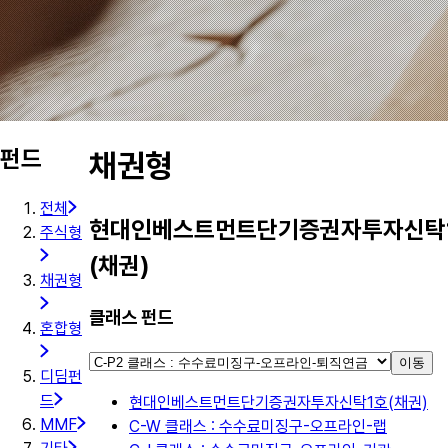
펀드
채권형
전체
현대인베스트먼트단기증권자투자신탁
주식형
(채권)
채권형
클래스 펀드
혼합형
이동
디딤펀
드
현대인베스트먼트단기증권자투자신탁1호(채권)
MMF
C-W 클래스 : 수수료미징구-오프라인-랩