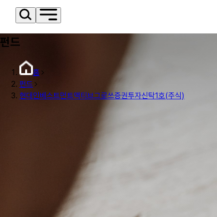
펀드
홈
펀드
현대인베스트먼트액티브그로쓰증권투자신탁1호(주식)