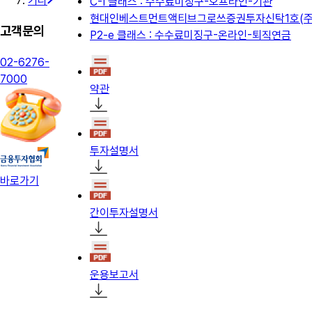
기타
C-I 클래스 : 수수료미징구-오프라인-기관
현대인베스트먼트액티브그로쓰증권투자신탁1호(주
고객문의
P2-e 클래스 : 수수료미징구-온라인-퇴직연금
02-6276-
7000
약관
투자설명서
바로가기
간이투자설명서
운용보고서