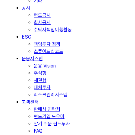
기타
공시
펀드공시
회사공시
수탁자책임이행활동
ESG
책임투자 정책
스튜어드십코드
운용시스템
운용 Vision
주식형
채권형
대체투자
리스크관리시스템
고객센터
판매사 연락처
펀드가입 도우미
알기 쉬운 펀드투자
FAQ