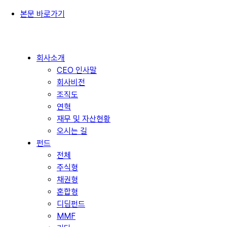
본문 바로가기
회사소개
CEO 인사말
회사비전
조직도
연혁
재무 및 자산현황
오시는 길
펀드
전체
주식형
채권형
혼합형
디딤펀드
MMF