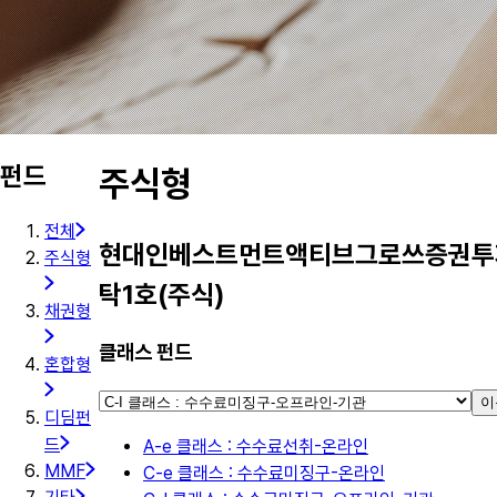
펀드
주식형
전체
현대인베스트먼트액티브그로쓰증권투
주식형
탁1호(주식)
채권형
클래스 펀드
혼합형
이
디딤펀
드
A-e 클래스 : 수수료선취-온라인
MMF
C-e 클래스 : 수수료미징구-온라인