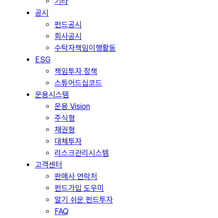
기타
공시
펀드공시
회사공시
수탁자책임이행활동
ESG
책임투자 정책
스튜어드십코드
운용시스템
운용 Vision
주식형
채권형
대체투자
리스크관리시스템
고객센터
판매사 연락처
펀드가입 도우미
알기 쉬운 펀드투자
FAQ