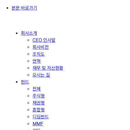
본문 바로가기
회사소개
CEO 인사말
회사비전
조직도
연혁
재무 및 자산현황
오시는 길
펀드
전체
주식형
채권형
혼합형
디딤펀드
MMF