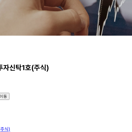
자신탁1호(주식)
이동
주식)