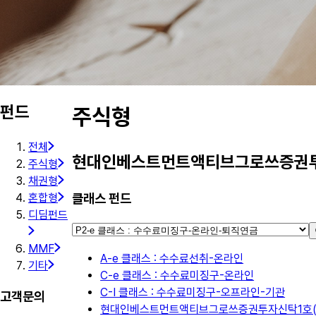
펀드
주식형
전체
현대인베스트먼트액티브그로쓰증권투
주식형
채권형
클래스 펀드
혼합형
디딤펀드
MMF
A-e 클래스 : 수수료선취-온라인
기타
C-e 클래스 : 수수료미징구-온라인
C-I 클래스 : 수수료미징구-오프라인-기관
고객문의
현대인베스트먼트액티브그로쓰증권투자신탁1호(