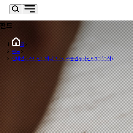
펀드
홈
펀드
현대인베스트먼트액티브그로쓰증권투자신탁1호(주식)