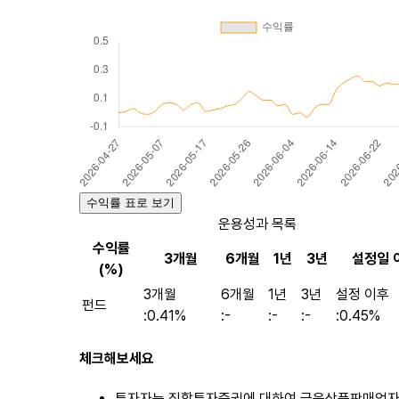
수익률 표로 보기
운용성과 목록
수익률
3개월
6개월
1년
3년
설정일 
(%)
3개월
6개월
1년
3년
설정 이후
펀드
:
0.41%
:
-
:
-
:
-
:
0.45%
체크해보세요
투자자는 집합투자증권에 대하여 금융상품판매업