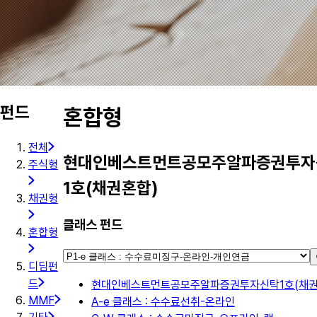
펀드
혼합형
전체
현대인베스트먼트공모주알파증권투자
주식형
1호(채권혼합)
채권형
클래스 펀드
혼합형
디딤펀
드
현대인베스트먼트공모주알파증권투자신탁1호(채권
MMF
A-e 클래스 : 수수료선취-온라인