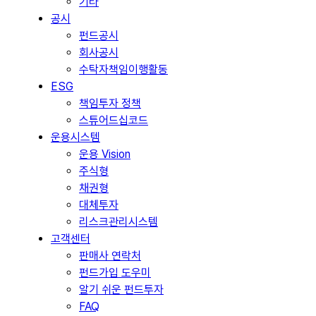
기타
공시
펀드공시
회사공시
수탁자책임이행활동
ESG
책임투자 정책
스튜어드십코드
운용시스템
운용 Vision
주식형
채권형
대체투자
리스크관리시스템
고객센터
판매사 연락처
펀드가입 도우미
알기 쉬운 펀드투자
FAQ