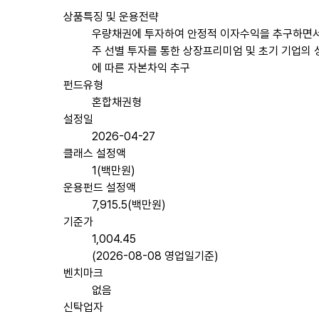
상품특징 및 운용전략
우량채권에 투자하여 안정적 이자수익을 추구하면서
주 선별 투자를 통한 상장프리미엄 및 초기 기업의
에 따른 자본차익 추구
펀드유형
혼합채권형
설정일
2026-04-27
클래스 설정액
1(백만원)
운용펀드 설정액
7,915.5(백만원)
기준가
1,004.45
(2026-08-08 영업일기준)
벤치마크
없음
신탁업자