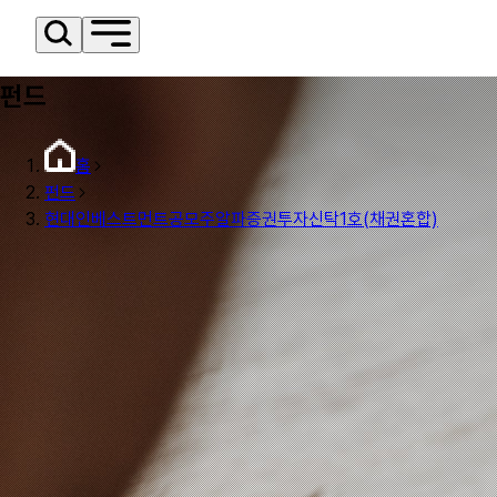
펀드
홈
펀드
현대인베스트먼트공모주알파증권투자신탁1호(채권혼합)