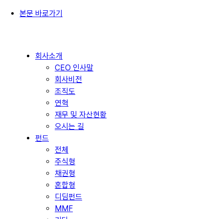
본문 바로가기
회사소개
CEO 인사말
회사비전
조직도
연혁
재무 및 자산현황
오시는 길
펀드
전체
주식형
채권형
혼합형
디딤펀드
MMF