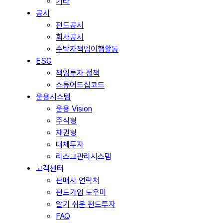
기타
공시
펀드공시
회사공시
수탁자책임이행활동
ESG
책임투자 정책
스튜어드십코드
운용시스템
운용 Vision
주식형
채권형
대체투자
리스크관리시스템
고객센터
판매사 연락처
펀드가입 도우미
알기 쉬운 펀드투자
FAQ