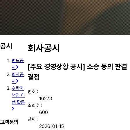
공시
회사공시
펀드공
[주요 경영상황 공시] 소송 등의 판결
시
회사공
결정
시
수탁자
번호 :
책임 이
16273
행 활동
조회수 :
600
날짜 :
고객문의
2026-01-15