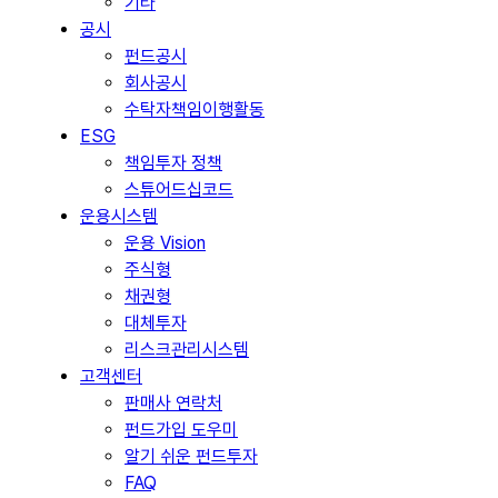
기타
공시
펀드공시
회사공시
수탁자책임이행활동
ESG
책임투자 정책
스튜어드십코드
운용시스템
운용 Vision
주식형
채권형
대체투자
리스크관리시스템
고객센터
판매사 연락처
펀드가입 도우미
알기 쉬운 펀드투자
FAQ