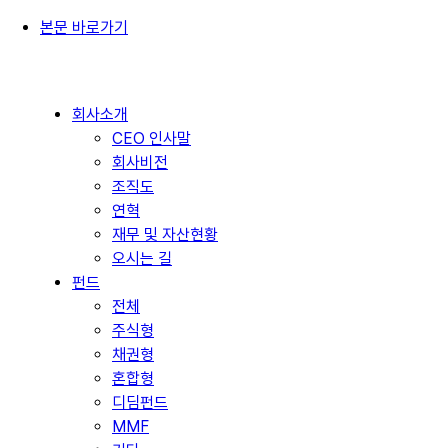
본문 바로가기
회사소개
CEO 인사말
회사비전
조직도
연혁
재무 및 자산현황
오시는 길
펀드
전체
주식형
채권형
혼합형
디딤펀드
MMF