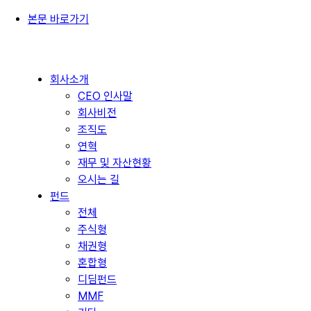
본문 바로가기
회사소개
CEO 인사말
회사비전
조직도
연혁
재무 및 자산현황
오시는 길
펀드
전체
주식형
채권형
혼합형
디딤펀드
MMF