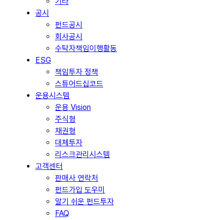
기타
공시
펀드공시
회사공시
수탁자책임이행활동
ESG
책임투자 정책
스튜어드십코드
운용시스템
운용 Vision
주식형
채권형
대체투자
리스크관리시스템
고객센터
판매사 연락처
펀드가입 도우미
알기 쉬운 펀드투자
FAQ