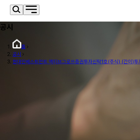
공시
홈
공시
현대인베스트먼트 액티브그로쓰증권투자신탁1호(주식) (간이)투자설명