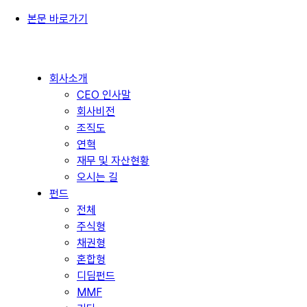
본문 바로가기
회사소개
CEO 인사말
회사비전
조직도
연혁
재무 및 자산현황
오시는 길
펀드
전체
주식형
채권형
혼합형
디딤펀드
MMF