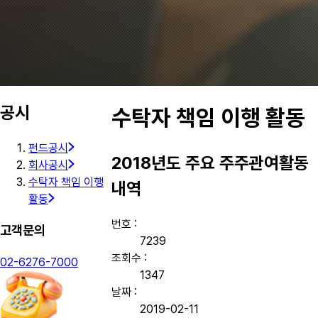
공시
수탁자 책임 이행 활동
펀드공시
2018년도 주요 주주관여활동
회사공시
수탁자 책임 이행
내역
활동
번호 :
고객문의
7239
조회수 :
02-6276-7000
1347
날짜 :
2019-02-11