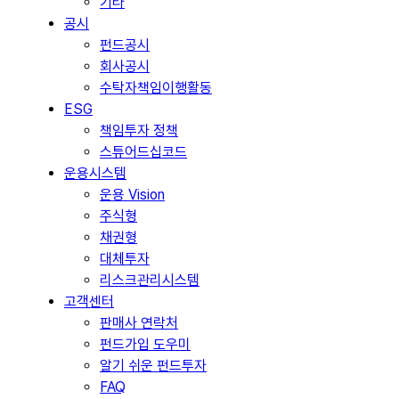
기타
공시
펀드공시
회사공시
수탁자책임이행활동
ESG
책임투자 정책
스튜어드십코드
운용시스템
운용 Vision
주식형
채권형
대체투자
리스크관리시스템
고객센터
판매사 연락처
펀드가입 도우미
알기 쉬운 펀드투자
FAQ