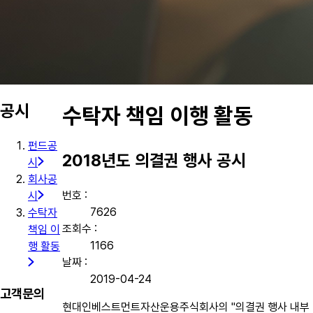
공시
수탁자 책임 이행 활동
펀드공
2018년도 의결권 행사 공시
시
회사공
번호 :
시
7626
수탁자
조회수 :
책임 이
1166
행 활동
날짜 :
2019-04-24
고객문의
현대인베스트먼트자산운용주식회사의 "의결권 행사 내부