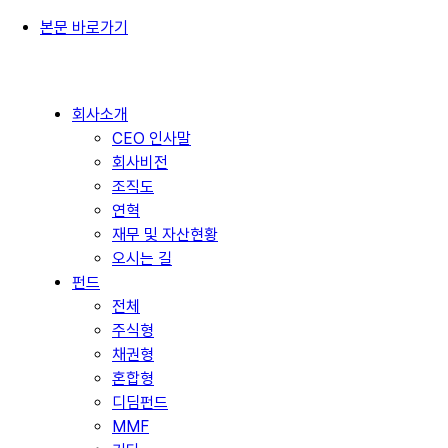
본문 바로가기
회사소개
CEO 인사말
회사비전
조직도
연혁
재무 및 자산현황
오시는 길
펀드
전체
주식형
채권형
혼합형
디딤펀드
MMF