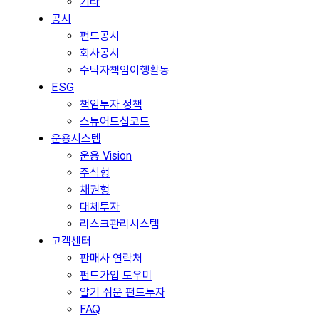
기타
공시
펀드공시
회사공시
수탁자책임이행활동
ESG
책임투자 정책
스튜어드십코드
운용시스템
운용 Vision
주식형
채권형
대체투자
리스크관리시스템
고객센터
판매사 연락처
펀드가입 도우미
알기 쉬운 펀드투자
FAQ