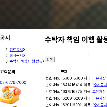
공시
수탁자 책임 이행 활
펀드공시
회사공시
검색
수탁자 책임 이행 활동
고객문의
번호
번호 :
No. 16380
16380
제목 :
고유재산 
02-6276-7000
번호 :
No. 16414
16414
제목 :
[수시공시]
번호 :
No. 16375
16375
제목 :
고유재산 
번호 :
No. 16289
16289
제목 :
고유재산 
번호 :
No. 16291
16291
제목 :
[수시공시]