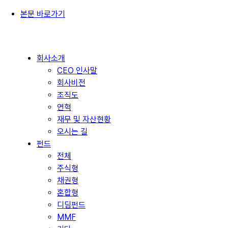
본문 바로가기
회사소개
CEO 인사말
회사비전
조직도
연혁
재무 및 자산현황
오시는 길
펀드
전체
주식형
채권형
혼합형
디딤펀드
MMF