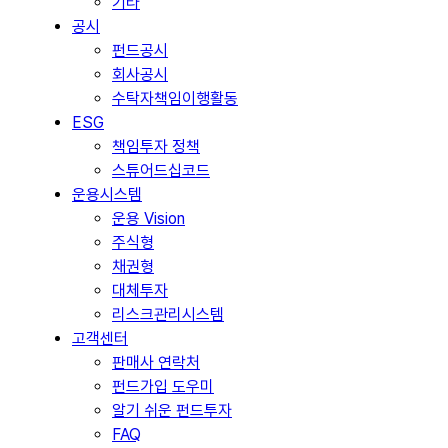
기타
공시
펀드공시
회사공시
수탁자책임이행활동
ESG
책임투자 정책
스튜어드십코드
운용시스템
운용 Vision
주식형
채권형
대체투자
리스크관리시스템
고객센터
판매사 연락처
펀드가입 도우미
알기 쉬운 펀드투자
FAQ