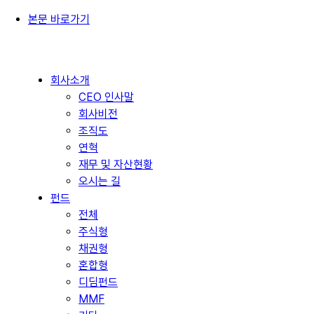
본문 바로가기
회사소개
CEO 인사말
회사비전
조직도
연혁
재무 및 자산현황
오시는 길
펀드
전체
주식형
채권형
혼합형
디딤펀드
MMF