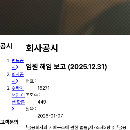
공시
회사공시
펀드공
임원 해임 보고 (2025.12.31)
시
회사공
번호 :
시
16271
수탁자
조회수 :
책임 이
449
행 활동
날짜 :
2026-01-07
고객문의
「금융회사의 지배구조에 관한 법률」제7조제3항 및 「금융