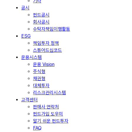
기타
공시
펀드공시
회사공시
수탁자책임이행활동
ESG
책임투자 정책
스튜어드십코드
운용시스템
운용 Vision
주식형
채권형
대체투자
리스크관리시스템
고객센터
판매사 연락처
펀드가입 도우미
알기 쉬운 펀드투자
FAQ