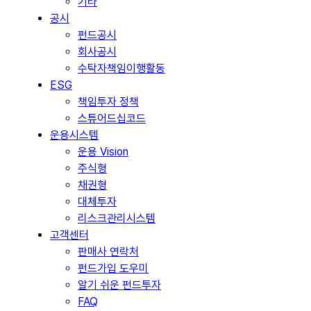
기타
공시
펀드공시
회사공시
수탁자책임이행활동
ESG
책임투자 정책
스튜어드십코드
운용시스템
운용 Vision
주식형
채권형
대체투자
리스크관리시스템
고객센터
판매사 연락처
펀드가입 도우미
알기 쉬운 펀드투자
FAQ