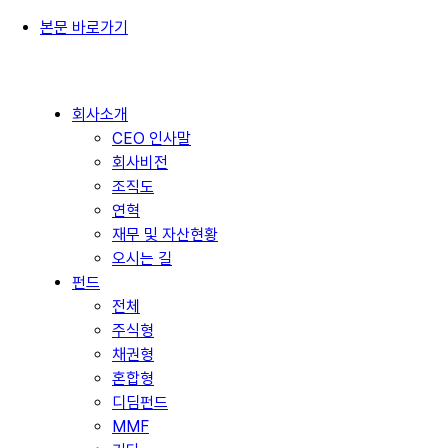
본문 바로가기
회사소개
CEO 인사말
회사비전
조직도
연혁
재무 및 자산현황
오시는 길
펀드
전체
주식형
채권형
혼합형
디딤펀드
MMF