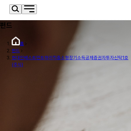
펀드
홈
펀드
현대인베스트먼트하이킥중소형장기소득공제증권자투자신탁1호
(주식)