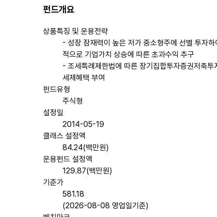
펀드개요
상품특징 및 운용전략
- 성장 잠재력이 높은 저가 중소형주에 선별 투자하
적으로 기업가치 상승에 따른 초과수익 추구
- 조세특례제한법에 따른 장기집합투자증권저축
세제혜택 부여
펀드유형
주식형
설정일
2014-05-19
클래스 설정액
84.24(백만원)
운용펀드 설정액
129.87(백만원)
기준가
581.18
(2026-08-08 영업일기준)