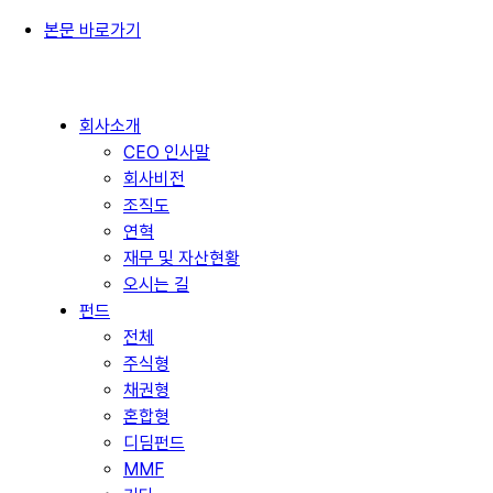
본문 바로가기
회사소개
CEO 인사말
회사비전
조직도
연혁
재무 및 자산현황
오시는 길
펀드
전체
주식형
채권형
혼합형
디딤펀드
MMF