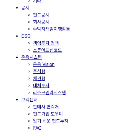
기타
공시
펀드공시
회사공시
수탁자책임이행활동
ESG
책임투자 정책
스튜어드십코드
운용시스템
운용 Vision
주식형
채권형
대체투자
리스크관리시스템
고객센터
판매사 연락처
펀드가입 도우미
알기 쉬운 펀드투자
FAQ