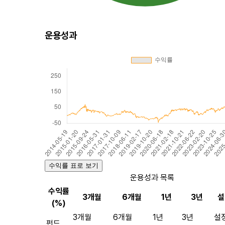
운용성과
수익률 표로 보기
운용성과 목록
수익률
3개월
6개월
1년
3년
설
(%)
3개월
6개월
1년
3년
설
펀드