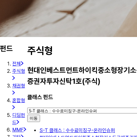
펀드
주식형
전체
현대인베스트먼트하이킥중소형장기소
주식형
증권자투자신탁1호(주식)
채권형
클래스 펀드
혼합형
디딤펀
이동
드
MMF
S-T 클래스 : 수수료미징구-온라인슈퍼