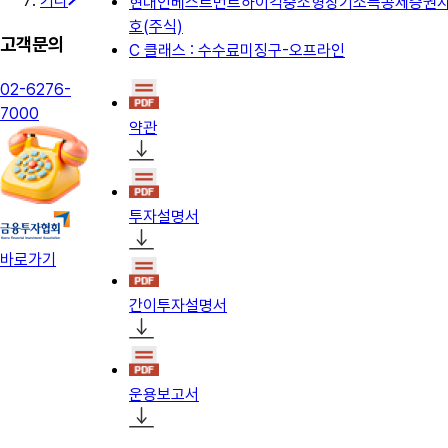
기타
현대인베스트먼트하이킥중소형장기소득공제증권자
호(주식)
고객문의
C 클래스 : 수수료미징구-오프라인
02-6276-
7000
약관
투자설명서
바로가기
간이투자설명서
운용보고서