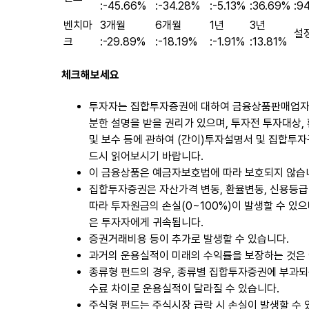
:
-45.66%
:
-34.28%
:
-5.13%
:
36.69%
:
94
벤치마
3개월
6개월
1년
3년
설정
크
:
-29.89%
:
-18.19%
:
-1.91%
:
13.81%
체크해보세요
투자자는 집합투자증권에 대하여 금융상품판매업자
분한 설명을 받을 권리가 있으며, 투자전 투자대상,
및 보수 등에 관하여 (간이)투자설명서 및 집합투
드시 읽어보시기 바랍니다.
이 금융상품은 예금자보호법에 따라 보호되지 않습
집합투자증권은 자산가격 변동, 환율변동, 신용등급
따라 투자원금의 손실(0~100%)이 발생할 수 있으
은 투자자에게 귀속됩니다.
증권거래비용 등이 추가로 발생할 수 있습니다.
과거의 운용실적이 미래의 수익률을 보장하는 것은 
종류형 펀드의 경우, 종류별 집합투자증권에 부과되
수료 차이로 운용실적이 달라질 수 있습니다.
주식형 펀드는 주식시장 급락 시 손실이 발생할 수 