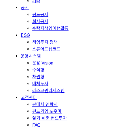
기타
공시
펀드공시
회사공시
수탁자책임이행활동
ESG
책임투자 정책
스튜어드십코드
운용시스템
운용 Vision
주식형
채권형
대체투자
리스크관리시스템
고객센터
판매사 연락처
펀드가입 도우미
알기 쉬운 펀드투자
FAQ