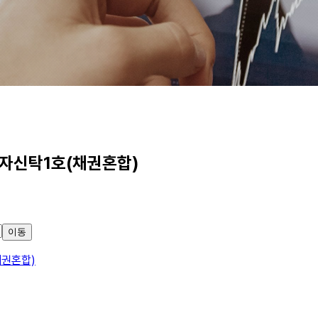
신탁1호(채권혼합)
이동
권혼합)