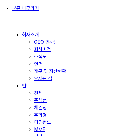
본문 바로가기
회사소개
CEO 인사말
회사비전
조직도
연혁
재무 및 자산현황
오시는 길
펀드
전체
주식형
채권형
혼합형
디딤펀드
MMF