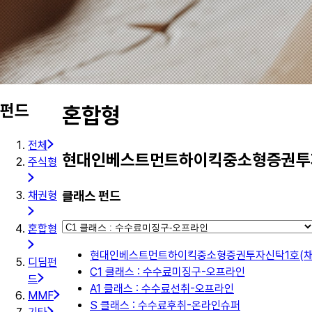
펀드
혼합형
전체
현대인베스트먼트하이킥중소형증권투자
주식형
클래스 펀드
채권형
혼합형
현대인베스트먼트하이킥중소형증권투자신탁1호(채
디딤펀
C1 클래스 : 수수료미징구-오프라인
드
A1 클래스 : 수수료선취-오프라인
MMF
S 클래스 : 수수료후취-온라인슈퍼