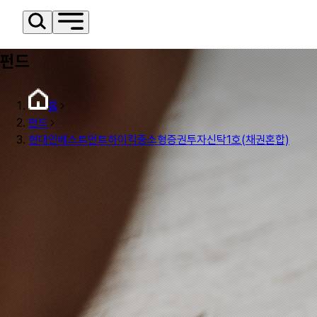
펀드
홈
펀드
현대인베스트먼트하이킥중소형증권투자신탁1호(채권혼합)