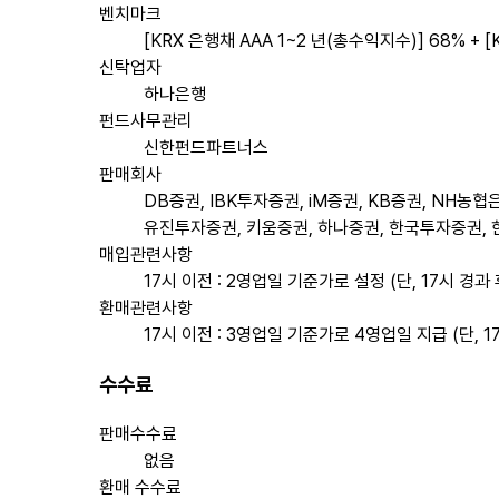
벤치마크
[KRX 은행채 AAA 1~2 년(총수익지수)] 68% + [K
신탁업자
하나은행
펀드사무관리
신한펀드파트너스
판매회사
DB증권, IBK투자증권, iM증권, KB증권, NH농
유진투자증권, 키움증권, 하나증권, 한국투자증권,
매입관련사항
17시 이전 : 2영업일 기준가로 설정 (단, 17시 경과
환매관련사항
17시 이전 : 3영업일 기준가로 4영업일 지급 (단, 
수수료
판매수수료
없음
환매 수수료