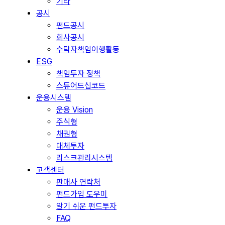
기타
공시
펀드공시
회사공시
수탁자책임이행활동
ESG
책임투자 정책
스튜어드십코드
운용시스템
운용 Vision
주식형
채권형
대체투자
리스크관리시스템
고객센터
판매사 연락처
펀드가입 도우미
알기 쉬운 펀드투자
FAQ