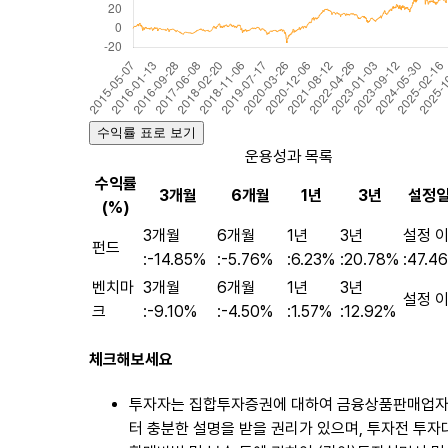
수익률 표로 보기
운용성과 목록
수익률
3개월
6개월
1년
3년
설정일
(%)
3개월
6개월
1년
3년
설정 
펀드
:
-14.85%
:
-5.76%
:
6.23%
:
20.78%
:
47.4
벤치마
3개월
6개월
1년
3년
설정 이
크
:
-9.10%
:
-4.50%
:
1.57%
:
12.92%
체크해보세요
투자자는 집합투자증권에 대하여 금융상품판매업
터 충분한 설명을 받을 권리가 있으며, 투자전 투자