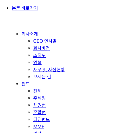
본문 바로가기
회사소개
CEO 인사말
회사비전
조직도
연혁
재무 및 자산현황
오시는 길
펀드
전체
주식형
채권형
혼합형
디딤펀드
MMF