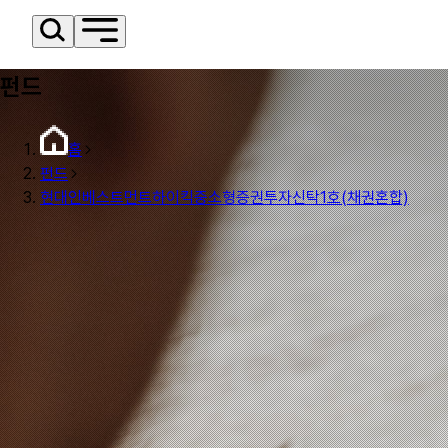
펀드
홈
펀드
현대인베스트먼트하이킥중소형증권투자신탁1호(채권혼합)