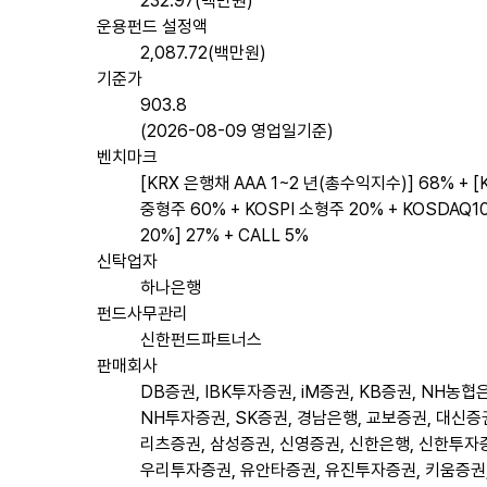
232.97(백만원)
운용펀드 설정액
2,087.72(백만원)
기준가
903.8
(2026-08-09 영업일기준)
벤치마크
[KRX 은행채 AAA 1~2 년(총수익지수)] 68% + [
중형주 60% + KOSPI 소형주 20% + KOSDAQ1
20%] 27% + CALL 5%
신탁업자
하나은행
펀드사무관리
신한펀드파트너스
판매회사
DB증권, IBK투자증권, iM증권, KB증권, NH농협
NH투자증권, SK증권, 경남은행, 교보증권, 대신증권
리츠증권, 삼성증권, 신영증권, 신한은행, 신한투자
우리투자증권, 유안타증권, 유진투자증권, 키움증권