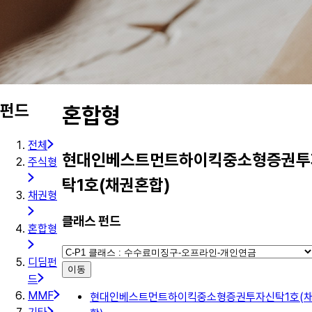
펀드
혼합형
전체
현대인베스트먼트하이킥중소형증권투
주식형
탁1호(채권혼합)
채권형
클래스 펀드
혼합형
디딤펀
이동
드
MMF
현대인베스트먼트하이킥중소형증권투자신탁1호(