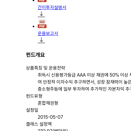
간이투자설명서
운용보고서
펀드개요
상품특징 및 운용전략
취득시 신용평가등급 AAA 이상 채권에 50% 이상
여 안정적 이자수익 추구하면서, 성장 잠재력이 높
중소형주등에 일부 투자하여 추가적인 자본차익 추
펀드유형
혼합채권형
설정일
2015-05-07
클래스 설정액