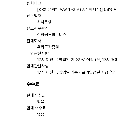
벤치마크
[KRX 은행채 AAA 1~2 년(총수익지수)] 68% + 
신탁업자
하나은행
펀드사무관리
신한펀드파트너스
판매회사
우리투자증권
매입관련사항
17시 이전 : 2영업일 기준가로 설정 (단, 17시 경
환매관련사항
17시 이전 : 3영업일 기준가로 4영업일 지급 (단,
수수료
판매수수료
없음
환매 수수료
없음