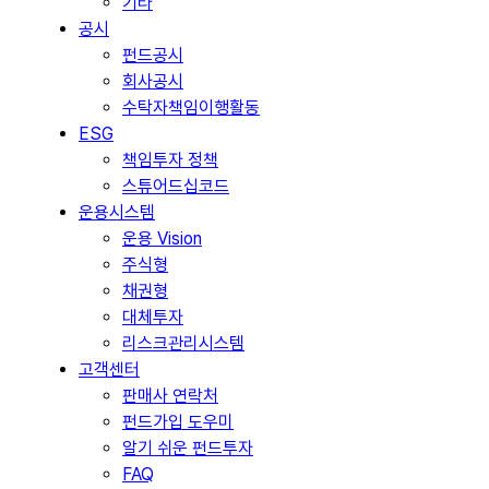
기타
공시
펀드공시
회사공시
수탁자책임이행활동
ESG
책임투자 정책
스튜어드십코드
운용시스템
운용 Vision
주식형
채권형
대체투자
리스크관리시스템
고객센터
판매사 연락처
펀드가입 도우미
알기 쉬운 펀드투자
FAQ