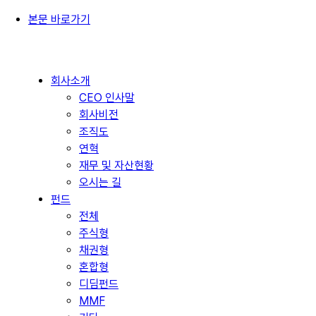
본문 바로가기
회사소개
CEO 인사말
회사비전
조직도
연혁
재무 및 자산현황
오시는 길
펀드
전체
주식형
채권형
혼합형
디딤펀드
MMF