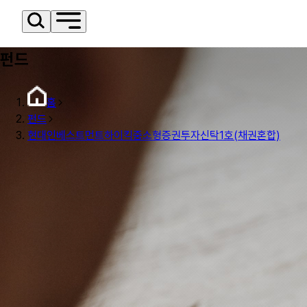
펀드
홈
펀드
현대인베스트먼트하이킥중소형증권투자신탁1호(채권혼합)