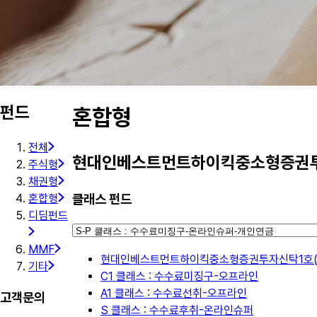
펀드
혼합형
전체
현대인베스트먼트하이킥중소형증권투
주식형
채권형
클래스 펀드
혼합형
디딤펀드
MMF
현대인베스트먼트하이킥중소형증권투자신탁1호(
기타
C1 클래스 : 수수료미징구-오프라인
A1 클래스 : 수수료선취-오프라인
고객문의
S 클래스 : 수수료후취-온라인슈퍼