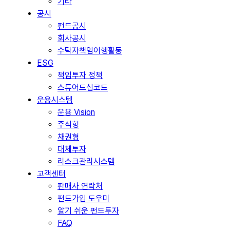
기타
공시
펀드공시
회사공시
수탁자책임이행활동
ESG
책임투자 정책
스튜어드십코드
운용시스템
운용 Vision
주식형
채권형
대체투자
리스크관리시스템
고객센터
판매사 연락처
펀드가입 도우미
알기 쉬운 펀드투자
FAQ