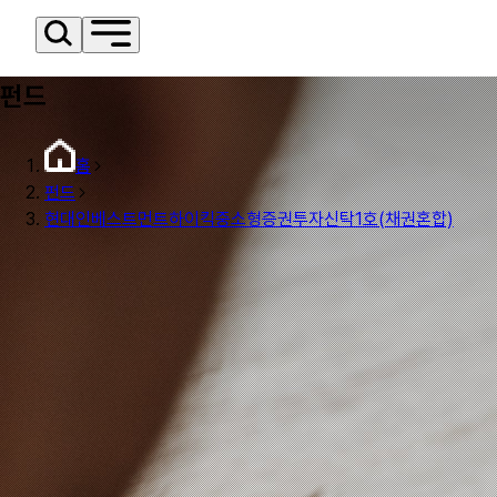
펀드
홈
펀드
현대인베스트먼트하이킥중소형증권투자신탁1호(채권혼합)