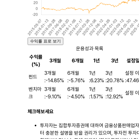
수익률 표로 보기
운용성과 목록
수익률
3개월
6개월
1년
3년
설정일
(%)
3개월
6개월
1년
3년
설정 
펀드
:
-14.85%
:
-5.76%
:
6.23%
:
20.78%
:
47.4
벤치마
3개월
6개월
1년
3년
설정 이
크
:
-9.10%
:
-4.50%
:
1.57%
:
12.92%
체크해보세요
투자자는 집합투자증권에 대하여 금융상품판매업
터 충분한 설명을 받을 권리가 있으며, 투자전 투자