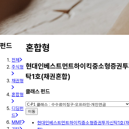
펀드
혼합형
전체
현대인베스트먼트하이킥중소형증권투
주식형
탁1호(채권혼합)
채권형
클래스 펀드
혼합형
디딤펀
이동
드
MMF
현대인베스트먼트하이킥중소형증권투자신탁1호(