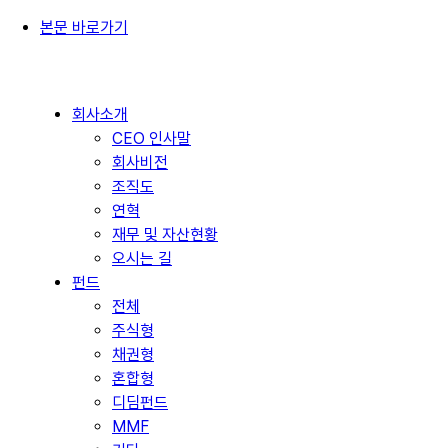
본문 바로가기
회사소개
CEO 인사말
회사비전
조직도
연혁
재무 및 자산현황
오시는 길
펀드
전체
주식형
채권형
혼합형
디딤펀드
MMF