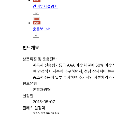
간이투자설명서
운용보고서
펀드개요
상품특징 및 운용전략
취득시 신용평가등급 AAA 이상 채권에 50% 이상
여 안정적 이자수익 추구하면서, 성장 잠재력이 높
중소형주등에 일부 투자하여 추가적인 자본차익 추
펀드유형
혼합채권형
설정일
2015-05-07
클래스 설정액