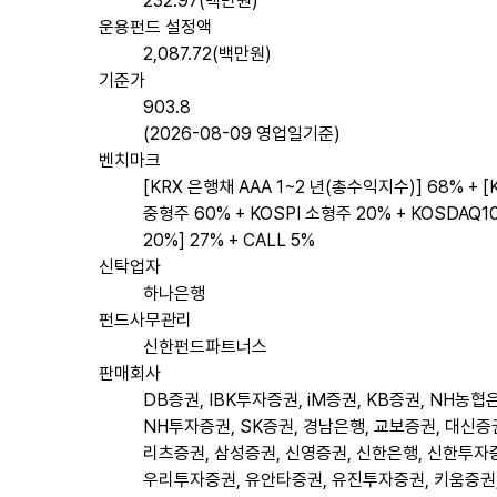
232.97(백만원)
운용펀드 설정액
2,087.72(백만원)
기준가
903.8
(2026-08-09 영업일기준)
벤치마크
[KRX 은행채 AAA 1~2 년(총수익지수)] 68% + [
중형주 60% + KOSPI 소형주 20% + KOSDAQ1
20%] 27% + CALL 5%
신탁업자
하나은행
펀드사무관리
신한펀드파트너스
판매회사
DB증권, IBK투자증권, iM증권, KB증권, NH농협
NH투자증권, SK증권, 경남은행, 교보증권, 대신증권
리츠증권, 삼성증권, 신영증권, 신한은행, 신한투자
우리투자증권, 유안타증권, 유진투자증권, 키움증권