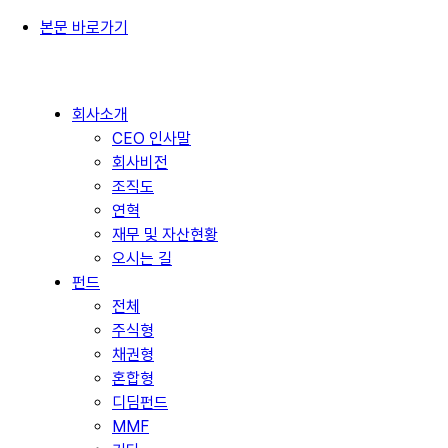
본문 바로가기
회사소개
CEO 인사말
회사비전
조직도
연혁
재무 및 자산현황
오시는 길
펀드
전체
주식형
채권형
혼합형
디딤펀드
MMF