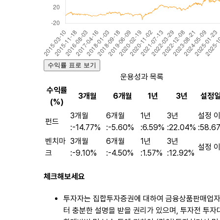
수익률 표로 보기
운용성과 목록
수익률
3개월
6개월
1년
3년
설정일
(%)
3개월
6개월
1년
3년
설정 
펀드
:
-14.77%
:
-5.60%
:
6.59%
:
22.04%
:
58.6
벤치마
3개월
6개월
1년
3년
설정 이
크
:
-9.10%
:
-4.50%
:
1.57%
:
12.92%
체크해보세요
투자자는 집합투자증권에 대하여 금융상품판매업
터 충분한 설명을 받을 권리가 있으며, 투자전 투자