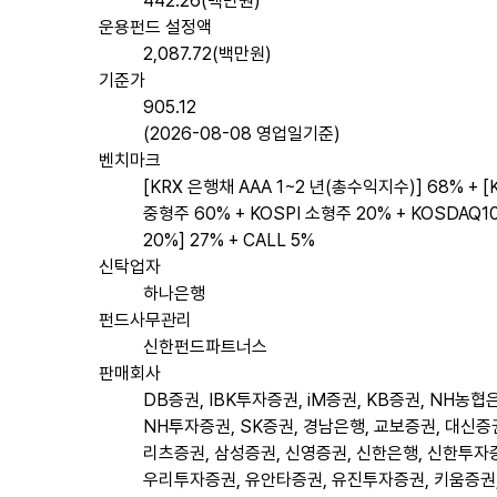
442.26(백만원)
운용펀드 설정액
2,087.72(백만원)
기준가
905.12
(2026-08-08 영업일기준)
벤치마크
[KRX 은행채 AAA 1~2 년(총수익지수)] 68% + [
중형주 60% + KOSPI 소형주 20% + KOSDAQ1
20%] 27% + CALL 5%
신탁업자
하나은행
펀드사무관리
신한펀드파트너스
판매회사
DB증권, IBK투자증권, iM증권, KB증권, NH농협
NH투자증권, SK증권, 경남은행, 교보증권, 대신증권
리츠증권, 삼성증권, 신영증권, 신한은행, 신한투자
우리투자증권, 유안타증권, 유진투자증권, 키움증권