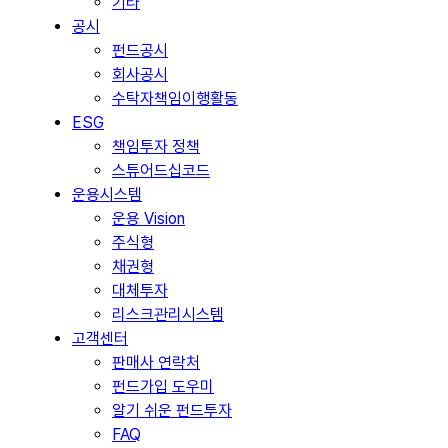
기타
공시
펀드공시
회사공시
수탁자책임이행활동
ESG
책임투자 정책
스튜어드십코드
운용시스템
운용 Vision
주식형
채권형
대체투자
리스크관리시스템
고객센터
판매사 연락처
펀드가입 도우미
알기 쉬운 펀드투자
FAQ