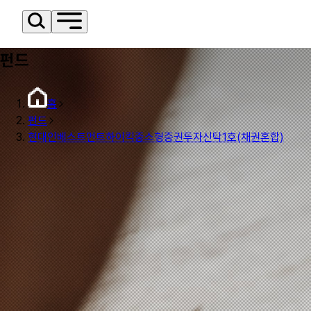
펀드
홈
펀드
현대인베스트먼트하이킥중소형증권투자신탁1호(채권혼합)