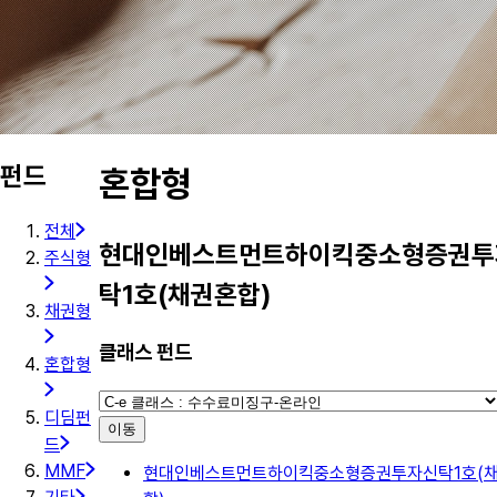
펀드
혼합형
전체
현대인베스트먼트하이킥중소형증권투
주식형
탁1호(채권혼합)
채권형
클래스 펀드
혼합형
디딤펀
이동
드
MMF
현대인베스트먼트하이킥중소형증권투자신탁1호(