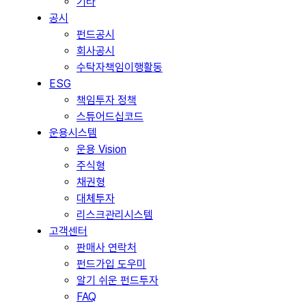
기타
공시
펀드공시
회사공시
수탁자책임이행활동
ESG
책임투자 정책
스튜어드십코드
운용시스템
운용 Vision
주식형
채권형
대체투자
리스크관리시스템
고객센터
판매사 연락처
펀드가입 도우미
알기 쉬운 펀드투자
FAQ