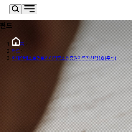
펀드
홈
펀드
현대인베스트먼트하이킥중소형증권자투자신탁1호(주식)