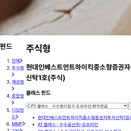
펀드
주식형
전체
현대인베스트먼트하이킥중소형증권자
주식형
신탁1호(주식)
채권형
클래스 펀드
혼합형
디딤펀
드
현대인베스트먼트하이킥중소형증권자투자신탁1호(
MMF
A1 클래스 : 수수료선취-오프라인