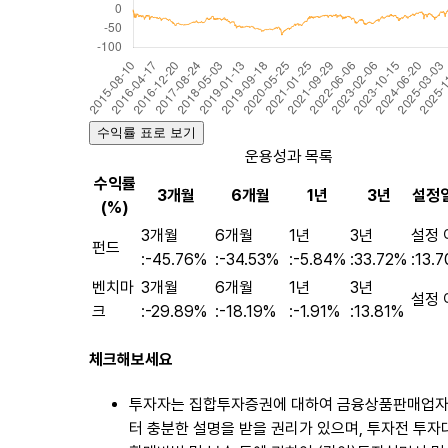
수익률 표로 보기
운용성과 목록
수익률
3개월
6개월
1년
3년
설정
(%)
3개월
6개월
1년
3년
설정 
펀드
:
-45.76%
:
-34.53%
:
-5.84%
:
33.72%
:
13.
벤치마
3개월
6개월
1년
3년
설정 
크
:
-29.89%
:
-18.19%
:
-1.91%
:
13.81%
체크해보세요
투자자는 집합투자증권에 대하여 금융상품판매업
터 충분한 설명을 받을 권리가 있으며, 투자전 투자