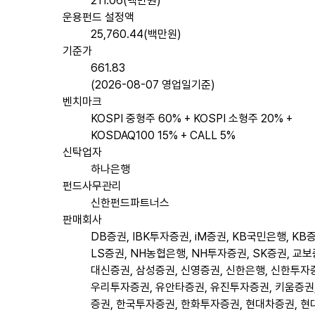
211.06(백만원)
운용펀드 설정액
25,760.44(백만원)
기준가
661.83
(2026-08-07 영업일기준)
벤치마크
KOSPI 중형주 60% + KOSPI 소형주 20% +
KOSDAQ100 15% + CALL 5%
신탁업자
하나은행
펀드사무관리
신한펀드파트너스
판매회사
DB증권, IBK투자증권, iM증권, KB국민은행, KB
LS증권, NH농협은행, NH투자증권, SK증권, 교보
대신증권, 삼성증권, 신영증권, 신한은행, 신한투자
우리투자증권, 유안타증권, 유진투자증권, 키움증권
증권, 한국투자증권, 한화투자증권, 현대차증권, 