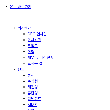
본문 바로가기
회사소개
CEO 인사말
회사비전
조직도
연혁
재무 및 자산현황
오시는 길
펀드
전체
주식형
채권형
혼합형
디딤펀드
MMF