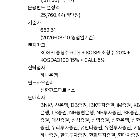
1,511.58(백만원)
운용펀드 설정액
25,760.44(백만원)
기준가
662.61
(2026-08-10 영업일기준)
벤치마크
KOSPI 중형주 60% + KOSPI 소형주 20% +
KOSDAQ100 15% + CALL 5%
신탁업자
하나은행
펀드사무관리
신한펀드파트너스
판매회사
BNK부산은행, DB증권, IBK투자증권, iM증권, K
은행, LS증권, NH농협은행, NH투자증권, SK증권
증권, 대신증권, 삼성증권, 신영증권, 신한은행, 신
증권, 우리투자증권, 유안타증권, 유진투자증권, 키
하나증권, 한국투자증권, 한화투자증권, 현대차증권