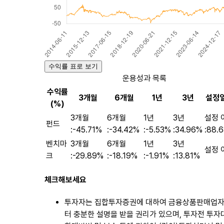
수익률 표로 보기
운용성과 목록
수익률
3개월
6개월
1년
3년
설정일
(%)
3개월
6개월
1년
3년
설정 
펀드
:
-45.71%
:
-34.42%
:
-5.53%
:
34.96%
:
88.
벤치마
3개월
6개월
1년
3년
설정 이
크
:
-29.89%
:
-18.19%
:
-1.91%
:
13.81%
체크해보세요
투자자는 집합투자증권에 대하여 금융상품판매업
터 충분한 설명을 받을 권리가 있으며, 투자전 투자