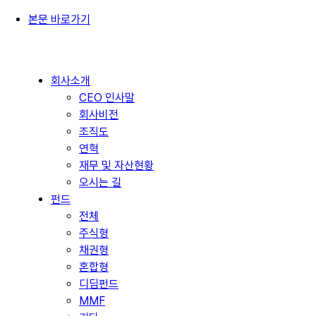
본문 바로가기
회사소개
CEO 인사말
회사비전
조직도
연혁
재무 및 자산현황
오시는 길
펀드
전체
주식형
채권형
혼합형
디딤펀드
MMF