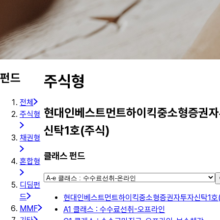
펀드
주식형
전체
현대인베스트먼트하이킥중소형증권자
주식형
신탁1호(주식)
채권형
클래스 펀드
혼합형
디딤펀
드
현대인베스트먼트하이킥중소형증권자투자신탁1호(
MMF
A1 클래스 : 수수료선취-오프라인