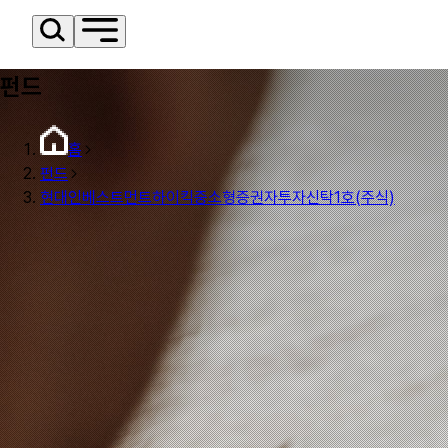
펀드
홈
펀드
현대인베스트먼트하이킥중소형증권자투자신탁1호(주식)