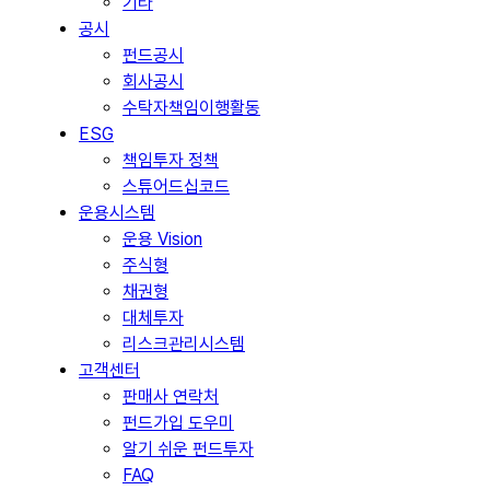
기타
공시
펀드공시
회사공시
수탁자책임이행활동
ESG
책임투자 정책
스튜어드십코드
운용시스템
운용 Vision
주식형
채권형
대체투자
리스크관리시스템
고객센터
판매사 연락처
펀드가입 도우미
알기 쉬운 펀드투자
FAQ