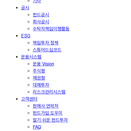
기타
공시
펀드공시
회사공시
수탁자책임이행활동
ESG
책임투자 정책
스튜어드십코드
운용시스템
운용 Vision
주식형
채권형
대체투자
리스크관리시스템
고객센터
판매사 연락처
펀드가입 도우미
알기 쉬운 펀드투자
FAQ