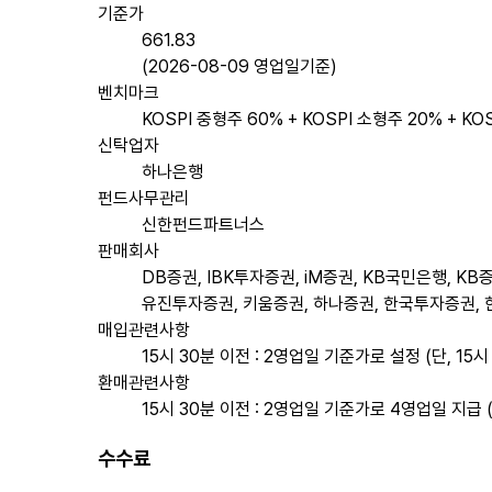
기준가
661.83
(2026-08-09 영업일기준)
벤치마크
KOSPI 중형주 60% + KOSPI 소형주 20% + KOS
신탁업자
하나은행
펀드사무관리
신한펀드파트너스
판매회사
DB증권, IBK투자증권, iM증권, KB국민은행, K
유진투자증권, 키움증권, 하나증권, 한국투자증권,
매입관련사항
15시 30분 이전 : 2영업일 기준가로 설정 (단, 15
환매관련사항
15시 30분 이전 : 2영업일 기준가로 4영업일 지급 (
수수료