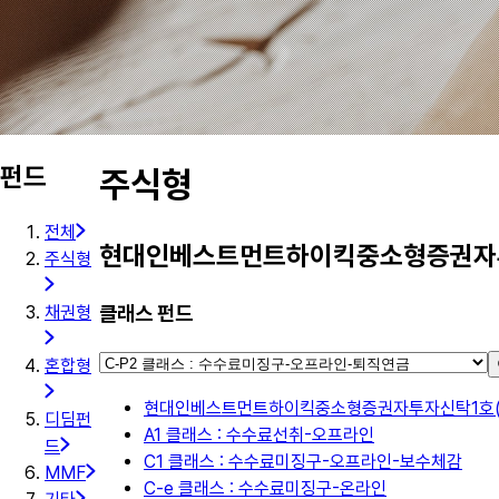
펀드
주식형
전체
현대인베스트먼트하이킥중소형증권자투
주식형
클래스 펀드
채권형
혼합형
현대인베스트먼트하이킥중소형증권자투자신탁1호(
디딤펀
A1 클래스 : 수수료선취-오프라인
드
C1 클래스 : 수수료미징구-오프라인-보수체감
MMF
C-e 클래스 : 수수료미징구-온라인