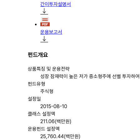
간이투자설명서
운용보고서
펀드개요
상품특징 및 운용전략
성장 잠재력이 높은 저가 중소형주에 선별 투자하여
펀드유형
주식형
설정일
2015-08-10
클래스 설정액
211.06(백만원)
운용펀드 설정액
25,760.44(백만원)