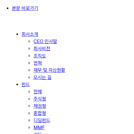
본문 바로가기
회사소개
CEO 인사말
회사비전
조직도
연혁
재무 및 자산현황
오시는 길
펀드
전체
주식형
채권형
혼합형
디딤펀드
MMF