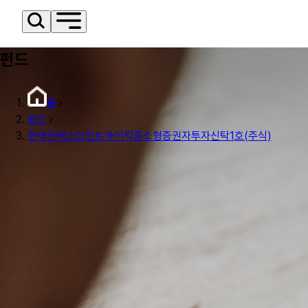
펀드
홈
펀드
현대인베스트먼트하이킥중소형증권자투자신탁1호(주식)