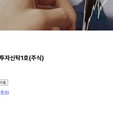
자신탁1호(주식)
이동
주식)