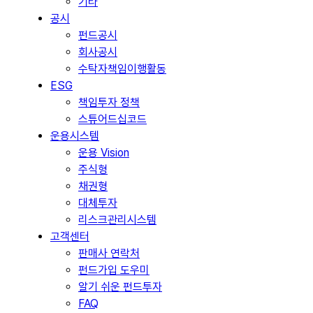
기타
공시
펀드공시
회사공시
수탁자책임이행활동
ESG
책임투자 정책
스튜어드십코드
운용시스템
운용 Vision
주식형
채권형
대체투자
리스크관리시스템
고객센터
판매사 연락처
펀드가입 도우미
알기 쉬운 펀드투자
FAQ