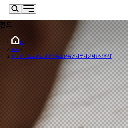
펀드
홈
펀드
현대인베스트먼트하이킥중소형증권자투자신탁1호(주식)