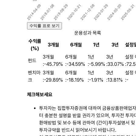
수익률 표로 보기
운용성과 목록
수익률
3개월
6개월
1년
3년
설정
(%)
3개월
6개월
1년
3년
설정 
펀드
:
-45.79%
:
-34.59%
:
-5.99%
:
33.07%
:
72.
벤치마
3개월
6개월
1년
3년
설정 
크
:
-29.89%
:
-18.19%
:
-1.91%
:
13.81%
:
-
체크해보세요
투자자는 집합투자증권에 대하여 금융상품판매업
터 충분한 설명을 받을 권리가 있으며, 투자전 투자
환매방법 및 보수 등에 관하여 (간이)투자설명서 및
투자규약을 반드시 읽어보시기 바랍니다.