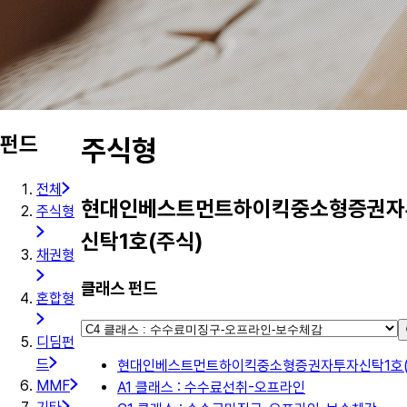
펀드
주식형
전체
현대인베스트먼트하이킥중소형증권자
주식형
신탁1호(주식)
채권형
클래스 펀드
혼합형
디딤펀
드
현대인베스트먼트하이킥중소형증권자투자신탁1호(
MMF
A1 클래스 : 수수료선취-오프라인