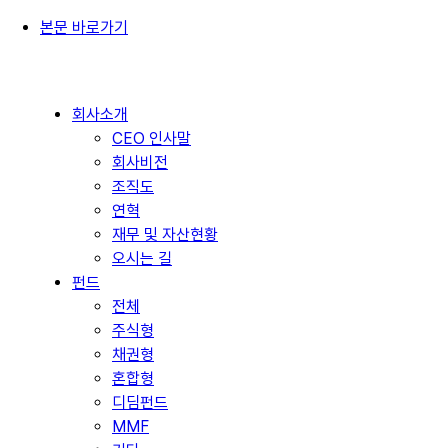
본문 바로가기
회사소개
CEO 인사말
회사비전
조직도
연혁
재무 및 자산현황
오시는 길
펀드
전체
주식형
채권형
혼합형
디딤펀드
MMF