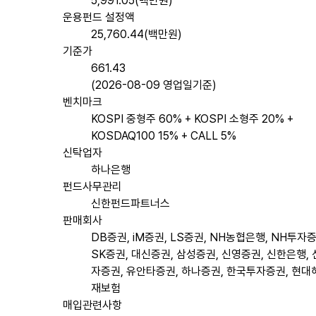
5,991.05(백만원)
운용펀드 설정액
25,760.44(백만원)
기준가
661.43
(2026-08-09 영업일기준)
벤치마크
KOSPI 중형주 60% + KOSPI 소형주 20% +
KOSDAQ100 15% + CALL 5%
신탁업자
하나은행
펀드사무관리
신한펀드파트너스
판매회사
DB증권, iM증권, LS증권, NH농협은행, NH투자증
SK증권, 대신증권, 삼성증권, 신영증권, 신한은행,
자증권, 유안타증권, 하나증권, 한국투자증권, 현
재보험
매입관련사항